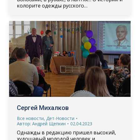
колорите одежды русского…
Сергей Михалков
Все новости
,
Дет-Новости
Автор:
Андрей Щепкин
02.04.2023
Однажды в редакцию пришел высокий,
худощавый молодой человек и,