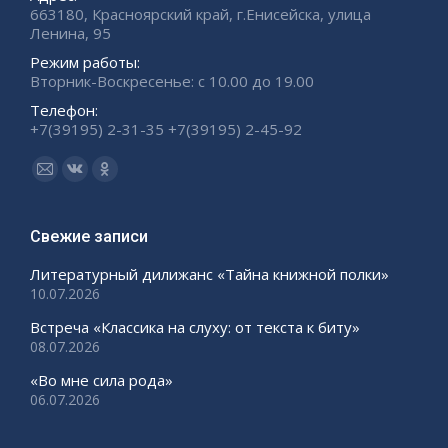
663180, Красноярский край, г.Енисейска, улица
Ленина, 95
Режим работы:
Вторник-Воскресенье: с 10.00 до 19.00
Телефон:
+7(39195) 2-31-35 +7(39195) 2-45-92
Ищите нас:
Страница
Страница
Страница
Email
Вконтакте
Одноклассники
открывается
открывается
открывается
Свежие записи
в
в
в
Литературный дилижанс «Тайна книжной полки»
новом
новом
новом
10.07.2026
окне
окне
окне
Встреча «Классика на слуху: от текста к биту»
08.07.2026
«Во мне сила рода»
06.07.2026