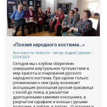
«Поэзия народного костюма…»
Все новости
,
Новости
Автор:
Андрей Щепкин
02.04.2023
Сегодня мы с клубом «Берегиня»
совершили виртуальное путешествие в
мир красоты и очарования русского
народного костюма. При одном только
упоминании о нем сразу возникает
ассоциация: роскошная русская красавица
с косой до пояса, в расшитом
драгоценными камнями кокошнике, в
узорчатом сарафане и юноша с русыми
волосами, в рубахе, в лаптях… О истории и