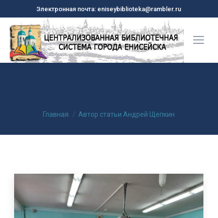
Электронная почта: eniseybiblioteka@rambler.ru
Архивы автора:
Андрей
Щепкин
Вы здесь:
Главная
Автор статьи Андрей Щепкин