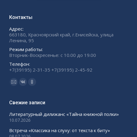
Контакты
Адрес:
663180, Красноярский край, г.Енисейска, улица
Ленина, 95
Режим работы:
Вторник-Воскресенье: с 10.00 до 19.00
Телефон:
+7(39195) 2-31-35 +7(39195) 2-45-92
Ищите нас:
Страница
Страница
Страница
Email
Вконтакте
Одноклассники
открывается
открывается
открывается
Свежие записи
в
в
в
Литературный дилижанс «Тайна книжной полки»
новом
новом
новом
10.07.2026
окне
окне
окне
Встреча «Классика на слуху: от текста к биту»
08.07.2026