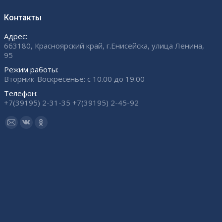
Контакты
Адрес:
663180, Красноярский край, г.Енисейска, улица Ленина,
95
Режим работы:
Вторник-Воскресенье: с 10.00 до 19.00
Телефон:
+7(39195) 2-31-35 +7(39195) 2-45-92
Ищите нас:
Страница
Страница
Страница
Email
Вконтакте
Одноклассники
открывается
открывается
открывается
в
в
в
новом
новом
новом
окне
окне
окне