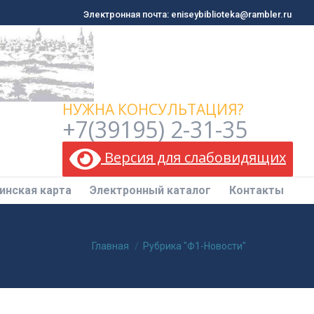
Электронная почта: eniseybiblioteka@rambler.ru
Электронная почта: eniseybiblioteka@rambler.ru
инская карта
Электронный каталог
Контакты
НУЖНА КОНСУЛЬТАЦИЯ?
+7(39195) 2-31-35
Версия для слабовидящих
инская карта
Электронный каталог
Контакты
Вы здесь:
Главная
Рубрика "Ф1-Новости"