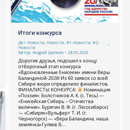
Итоги конкурса
Дет-Новости
,
Новости
,
Ф1-Новости
,
Ф2-
Новости
Автор:
Андрей Щепкин
28.05.2026
Дорогие друзья, подошел к концу
отборочный этап конкурса
«Вдохновленные Енисеем» имени Веры
Баландиной-2026! Из 60 заявок со всей
Сибири жюри определило финалистов.
ФИНАЛИСТЫ КОНКУРСА:
Номинация
«Поэзия»: Болотников А. К. (с. Тесь) —
«Енисейская Сибирь – Отечества
величие». Бурягин В. Ф. (г. Лесосибирск)
— «Сибиряк»Вульферт Т. И. (г.
Черногорск) — «Вера Баландина, наша
землячка»Гуляев В.…