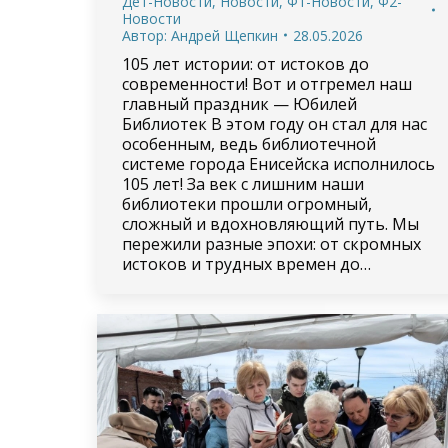
Дет-Новости
,
Новости
,
Ф1-Новости
,
Ф2-
Новости
Автор:
Андрей Щепкин
28.05.2026
105 лет истории: от истоков до
современности! Вот и отгремел наш
главный праздник — Юбилей
Библиотек В этом году он стал для нас
особенным, ведь библиотечной
системе города Енисейска исполнилось
105 лет! За век с лишним наши
библиотеки прошли огромный,
сложный и вдохновляющий путь. Мы
пережили разные эпохи: от скромных
истоков и трудных времен до…