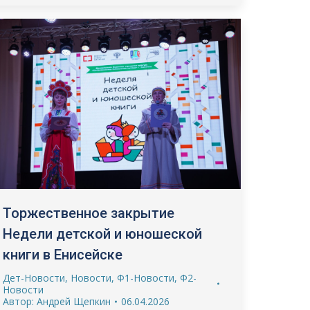
Торжественное закрытие
Недели детской и юношеской
книги в Енисейске
Дет-Новости
,
Новости
,
Ф1-Новости
,
Ф2-
Новости
Автор:
Андрей Щепкин
06.04.2026