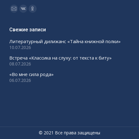
Ищите нас:
Страница
Страница
Страница
Email
Вконтакте
Одноклассники
открывается
открывается
открывается
Свежие записи
в
в
в
Литературный дилижанс «Тайна книжной полки»
новом
новом
новом
10.07.2026
окне
окне
окне
Встреча «Классика на слуху: от текста к биту»
08.07.2026
«Во мне сила рода»
06.07.2026
© 2021 Все права защищены