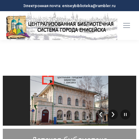
Электронная почта: eniseybiblioteka@rambler.ru