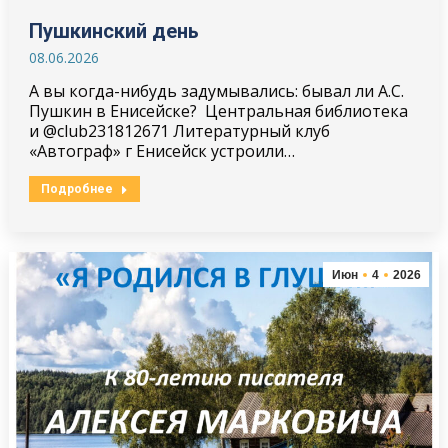
Пушкинский день
08.06.2026
А вы когда-нибудь задумывались: бывал ли А.С.
Пушкин в Енисейске? Центральная библиотека
и @club231812671 Литературный клуб
«Автограф» г Енисейск устроили…
Подробнее
Июн
4
2026