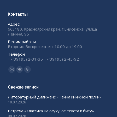
Контакты
Адрес:
663180, Красноярский край, г.Енисейска, улица
Ленина, 95
Режим работы:
Вторник-Воскресенье: с 10.00 до 19.00
Телефон:
+7(39195) 2-31-35 +7(39195) 2-45-92
Ищите нас:
Страница
Страница
Страница
Email
Вконтакте
Одноклассники
открывается
открывается
открывается
Свежие записи
в
в
в
Литературный дилижанс «Тайна книжной полки»
новом
новом
новом
10.07.2026
окне
окне
окне
Встреча «Классика на слуху: от текста к биту»
08.07.2026