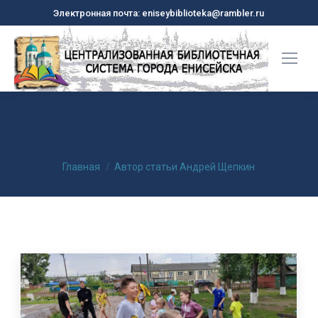
Электронная почта: eniseybiblioteka@rambler.ru
Архивы автора:
Андрей
Щепкин
Вы здесь:
Главная
Автор статьи Андрей Щепкин