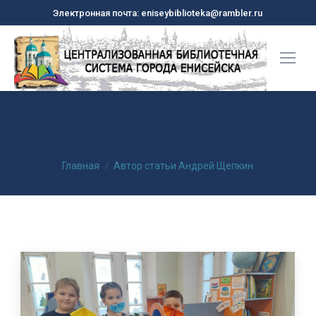
Электронная почта: eniseybiblioteka@rambler.ru
Архивы автора:
Андрей
Щепкин
Вы здесь:
Главная
Автор статьи Андрей Щепкин