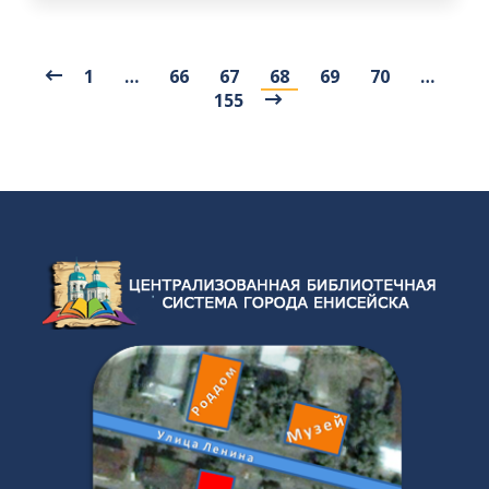
1
…
66
67
68
69
70
…
155