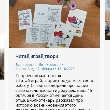
Читай,играй,твори
Все новости
,
Дет-Новости
Автор:
Андрей Щепкин
16.10.2023
Творческая мастерская
«Читай,играй,твори» продолжает свою
работу Сегодня говорили про наших
замечательных пап и дедушек, ведь 15
октября в России отмечается День
отца. Библиотекарь рассказал про
историю возникновения этого
праздника, поиграли в игру «Книжные