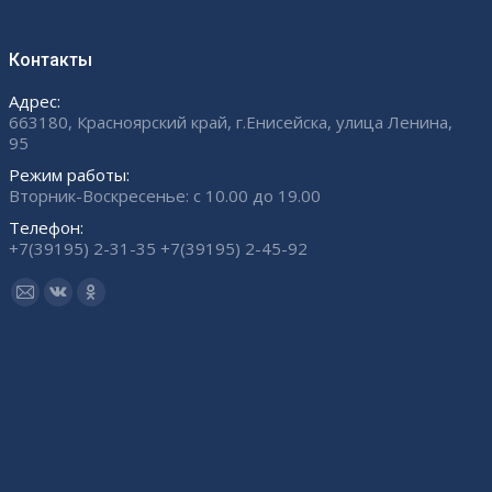
Контакты
Адрес:
663180, Красноярский край, г.Енисейска, улица Ленина,
95
Режим работы:
Вторник-Воскресенье: с 10.00 до 19.00
Телефон:
+7(39195) 2-31-35 +7(39195) 2-45-92
Ищите нас:
Страница
Страница
Страница
Email
Вконтакте
Одноклассники
открывается
открывается
открывается
в
в
в
новом
новом
новом
окне
окне
окне