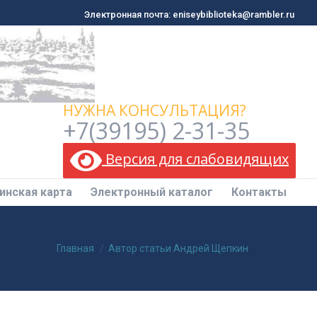
Электронная почта: eniseybiblioteka@rambler.ru
Электронная почта: eniseybiblioteka@rambler.ru
инская карта
Электронный каталог
Контакты
НУЖНА КОНСУЛЬТАЦИЯ?
+7(39195) 2-31-35
Версия для слабовидящих
инская карта
Электронный каталог
Контакты
Вы здесь:
Главная
Автор статьи Андрей Щепкин