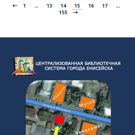
1
…
13
14
15
16
17
…
155