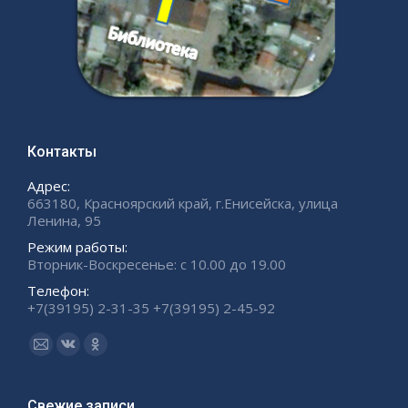
Контакты
Адрес:
663180, Красноярский край, г.Енисейска, улица
Ленина, 95
Режим работы:
Вторник-Воскресенье: с 10.00 до 19.00
Телефон:
+7(39195) 2-31-35 +7(39195) 2-45-92
Ищите нас:
Страница
Страница
Страница
Email
Вконтакте
Одноклассники
открывается
открывается
открывается
Свежие записи