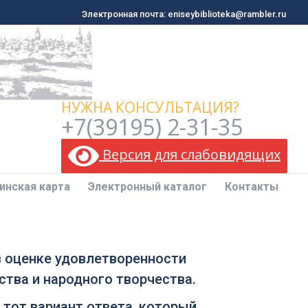
Электронная почта: eniseybiblioteka@rambler.ru
Электронная почта: eniseybiblioteka@rambler.ru
инская карта
Электронный каталог
Контакты
НУЖНА КОНСУЛЬТАЦИЯ?
+7(39195) 2-31-35
Версия для слабовидящих
инская карта
Электронный каталог
Контакты
в оценке удовлетворенности
ства и народного творчества.
 тот вариант ответа, который