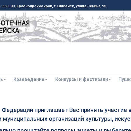
 663180, Красноярский край, г.Енисейск, улица Ленина, 95
 663180, Красноярский край, г.Енисейск, улица Ленина, 95
ль
Краеведение
Конкурсы и фестивали
Пушк
ль
Краеведение
Конкурсы и фестивали
Пушк
 Федерации приглашает Вас принять участие 
 муниципальных организаций культуры, искус
ельно прочитайте вопросы анкеты и выберите