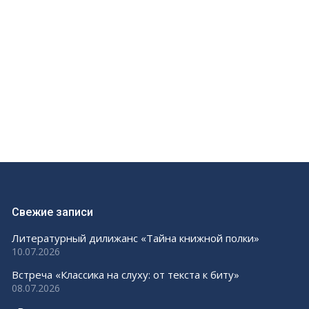
Свежие записи
Литературный дилижанс «Тайна книжной полки»
10.07.2026
Встреча «Классика на слуху: от текста к биту»
08.07.2026