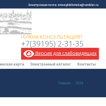
Электронная почта: eniseybiblioteka@rambler.ru
Электронная почта: eniseybiblioteka@rambler.ru
инская карта
Электронный каталог
Контакты
НУЖНА КОНСУЛЬТАЦИЯ?
+7(39195) 2-31-35
Версия для слабовидящих
инская карта
Электронный каталог
Контакты
Вы здесь:
Главная
2024