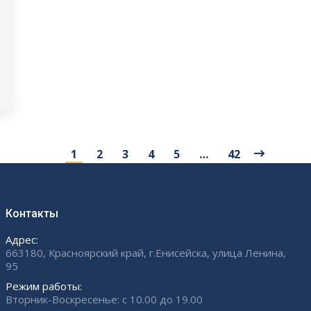
1
2
3
4
5
…
42
Контакты
Адрес:
663180, Красноярский край, г.Енисейска, улица Ленина,
95
Режим работы:
Вторник-Воскресенье: с 10.00 до 19.00