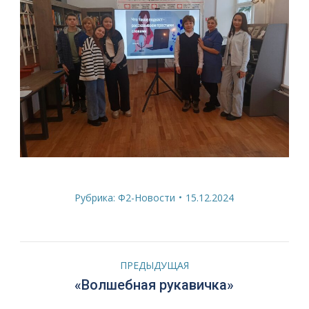
Рубрика:
Ф2-Новости
15.12.2024
Навигация
ПРЕДЫДУЩАЯ
по
Предыдущая
«Волшебная рукавичка»
запись: