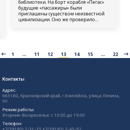
библиотеки. На борт корабля «Пегас»
будущие «пассажиры» были
приглашены существом неизвестной
цивилизации. Оно же проверило…
1
…
11
12
13
14
15
…
22
Контакты
Адрес:
663180, Красноярский край, г.Енисейска, улица Ленина,
95
Режим работы:
Вторник-Воскресенье: с 10.00 до 19.00
Телефон:
+7(39195) 2-31-35 +7(39195) 2-45-92