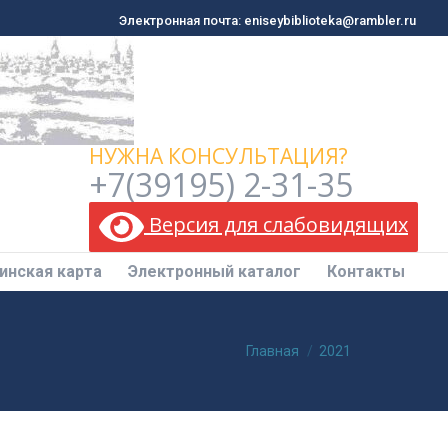
Электронная почта: eniseybiblioteka@rambler.ru
Электронная почта: eniseybiblioteka@rambler.ru
инская карта
Электронный каталог
Контакты
НУЖНА КОНСУЛЬТАЦИЯ?
+7(39195) 2-31-35
Версия для слабовидящих
инская карта
Электронный каталог
Контакты
Вы здесь:
Главная
2021