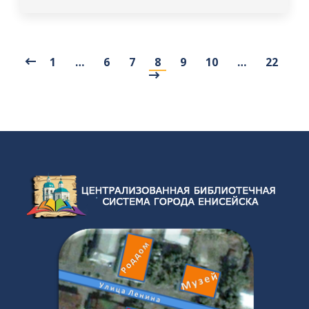
1
…
6
7
8
9
10
…
22