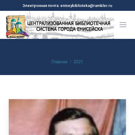
Электронная почта: eniseybiblioteka@rambler.ru
Архивы за год:
2021
Вы здесь:
Главная
2021