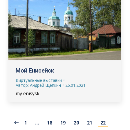
Мой Енисейск
Виртуальные выставки
Автор:
Андрей Щепкин
26.01.2021
my enisysk
1
…
18
19
20
21
22