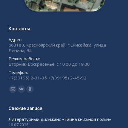
Контакты
Адрес:
663180, Красноярский край, г.Енисейска, улица
Ленина, 95
Режим работы:
Вторник-Воскресенье: с 10.00 до 19.00
Телефон:
+7(39195) 2-31-35 +7(39195) 2-45-92
Ищите нас:
Страница
Страница
Страница
Email
Вконтакте
Одноклассники
открывается
открывается
открывается
Свежие записи
в
в
в
Литературный дилижанс «Тайна книжной полки»
новом
новом
новом
10.07.2026