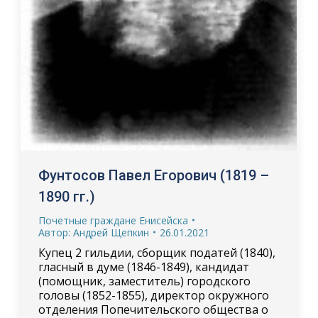
Фунтосов Павел Егорович (1819 –
1890 гг.)
Почетные граждане Енисейска
Автор:
Андрей Щепкин
26.01.2021
Купец 2 гильдии, сборщик податей (1840),
гласный в думе (1846-1849), кандидат
(помощник, заместитель) городского
головы (1852-1855), директор окружного
отделения Попечительского общества о