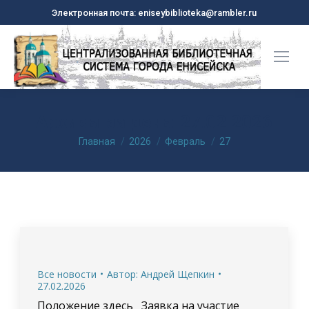
Электронная почта: eniseybiblioteka@rambler.ru
Архивы за день:
27.02.2026
Вы здесь:
Главная
2026
Февраль
27
Все новости
Автор:
Андрей Щепкин
27.02.2026
Положение здесь Заявка на участие