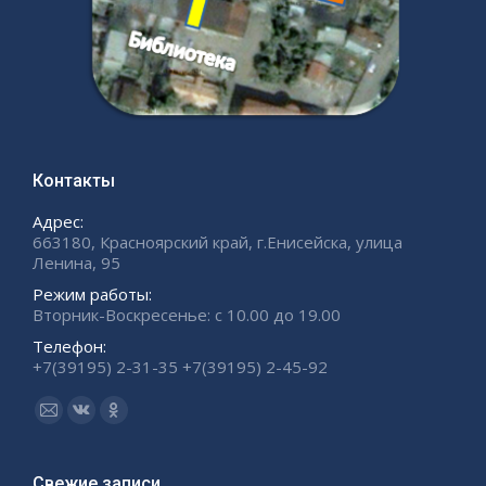
Контакты
Адрес:
663180, Красноярский край, г.Енисейска, улица
Ленина, 95
Режим работы:
Вторник-Воскресенье: с 10.00 до 19.00
Телефон:
+7(39195) 2-31-35 +7(39195) 2-45-92
Ищите нас:
Страница
Страница
Страница
Email
Вконтакте
Одноклассники
открывается
открывается
открывается
Свежие записи