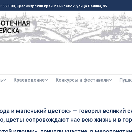
 663180, Красноярский край, г.Енисейск, улица Ленина, 95
 663180, Красноярский край, г.Енисейск, улица Ленина, 95
ль
Краеведение
Конкурсы и фестивали
Пушк
ль
Краеведение
Конкурсы и фестивали
Пушк
ода и маленький цветок» — говорил великий с
, цветы сопровождают нас всю жизнь и в горе
отой ключик» приняли участие в мероприятии