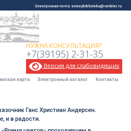
Электронная почта: eniseybiblioteka@rambler.ru
Электронная почта: eniseybiblioteka@rambler.ru
инская карта
Электронный каталог
Контакты
НУЖНА КОНСУЛЬТАЦИЯ?
+7(39195) 2-31-35
Версия для слабовидящих
инская карта
Электронный каталог
Контакты
казочник Ганс Христиан Андерсен.
, и в радости.
 «Время цветов» проходившем в