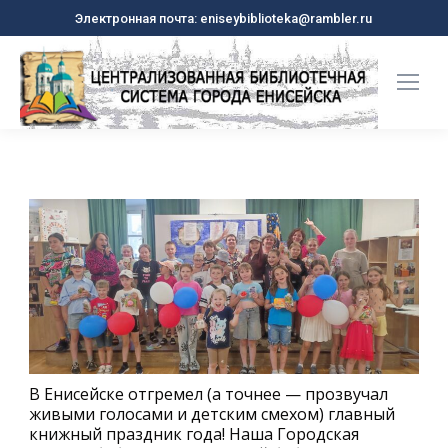
Электронная почта: eniseybiblioteka@rambler.ru
В Енисейске отгремел (а точнее — прозвучал
живыми голосами и детским смехом) главный
книжный праздник года! Наша Городская