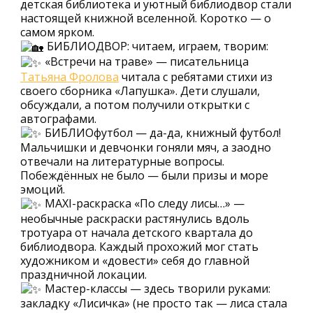
детская библиотека и уютный библиодвор стали
настоящей книжной вселенной. Коротко — о
самом ярком.
БИБЛИОДВОР: читаем, играем, творим:
«Встречи на траве» — писательница
Татьяна Фролова
читала с ребятами стихи из
своего сборника «Лапушка». Дети слушали,
обсуждали, а потом получили открытки с
автографами.
БИБЛИОфутбол — да-да, книжный футбол!
Мальчишки и девчонки гоняли мяч, а заодно
отвечали на литературные вопросы.
Побеждённых не было — были призы и море
эмоций.
MAXI-раскраска «По следу лисы…» —
необычные раскраски растянулись вдоль
тротуара от начала детского квартала до
библиодвора. Каждый прохожий мог стать
художником и «довести» себя до главной
праздничной локации.
Мастер-классы — здесь творили руками:
закладку «Лисичка» (не просто так — лиса стала