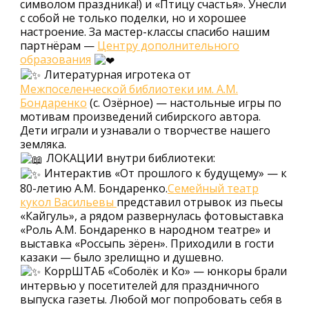
символом праздника!) и «Птицу счастья». Унесли
с собой не только поделки, но и хорошее
настроение. За мастер-классы спасибо нашим
партнёрам —
Центру дополнительного
образования
Литературная игротека от
Межпоселенческой библиотеки им. А.М.
Бондаренко
(с. Озёрное) — настольные игры по
мотивам произведений сибирского автора.
Дети играли и узнавали о творчестве нашего
земляка.
ЛОКАЦИИ внутри библиотеки:
Интерактив «От прошлого к будущему» — к
80-летию А.М. Бондаренко.
Семейный театр
кукол Васильевы
представил отрывок из пьесы
«Кайгуль», а рядом развернулась фотовыставка
«Роль А.М. Бондаренко в народном театре» и
выставка «Россыпь зёрен». Приходили в гости
казаки — было зрелищно и душевно.
КоррШТАБ «Соболёк и Ко» — юнкоры брали
интервью у посетителей для праздничного
выпуска газеты. Любой мог попробовать себя в