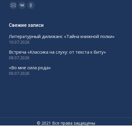
Ищите нас:
Страница
Страница
Страница
Email
Вконтакте
Одноклассники
открывается
открывается
открывается
Свежие записи
в
в
в
Литературный дилижанс «Тайна книжной полки»
новом
новом
новом
10.07.2026
окне
окне
окне
Встреча «Классика на слуху: от текста к биту»
08.07.2026
«Во мне сила рода»
06.07.2026
© 2021 Все права защищены