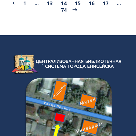
1
…
13
14
15
16
17
…
74