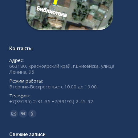
Контакты
Адрес:
663180, Красноярский край, г.Енисейска, улица
Ленина, 95
Режим работы:
Вторник-Воскресенье: с 10.00 до 19.00
Телефон:
+7(39195) 2-31-35 +7(39195) 2-45-92
Ищите нас:
Страница
Страница
Страница
Email
Вконтакте
Одноклассники
открывается
открывается
открывается
Свежие записи