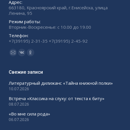
Адрес:
663180, Красноярский край, г.Енисейска, улица
Ленина, 95
Режим работы:
Вторник-Воскресенье: с 10.00 до 19.00
Телефон:
+7(39195) 2-31-35 +7(39195) 2-45-92
Ищите нас:
Страница
Страница
Страница
Email
Вконтакте
Одноклассники
открывается
открывается
открывается
Свежие записи
в
в
в
Литературный дилижанс «Тайна книжной полки»
новом
новом
новом
10.07.2026
окне
окне
окне
Встреча «Классика на слуху: от текста к биту»
08.07.2026
«Во мне сила рода»
06.07.2026