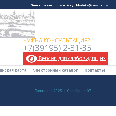
Электронная почта: eniseybiblioteka@rambler.ru
Электронная почта: eniseybiblioteka@rambler.ru
инская карта
Электронный каталог
Контакты
НУЖНА КОНСУЛЬТАЦИЯ?
+7(39195) 2-31-35
Версия для слабовидящих
инская карта
Электронный каталог
Контакты
Вы здесь:
Главная
2025
Октябрь
07