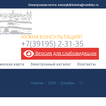
Электронная почта: eniseybiblioteka@rambler.ru
Электронная почта: eniseybiblioteka@rambler.ru
инская карта
Электронный каталог
Контакты
НУЖНА КОНСУЛЬТАЦИЯ?
+7(39195) 2-31-35
Версия для слабовидящих
инская карта
Электронный каталог
Контакты
Вы здесь:
Главная
2024
Декабрь
11