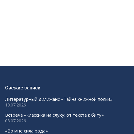
Свежие записи
Литературный дилижанс «Тайна книжной полки»
10.07.2026
Встреча «Классика на слуху: от текста к биту»
08.07.2026
«Во мне сила рода»