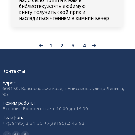
библиотеку,взять любимую
книгу,получить свой приз и
насладиться чтением в зимний вечер
1
2
3
4
Контакты
Адрес:
663180, Красноярский край, г.Енисейска, улица Ленина,
95
Режим работы:
Вторник-Воскресенье: с 10.00 до 19.00
Телефон:
+7(39195) 2-31-35 +7(39195) 2-45-92
Ищите нас: