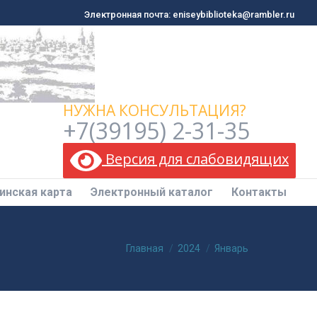
Электронная почта: eniseybiblioteka@rambler.ru
Электронная почта: eniseybiblioteka@rambler.ru
инская карта
Электронный каталог
Контакты
НУЖНА КОНСУЛЬТАЦИЯ?
+7(39195) 2-31-35
Версия для слабовидящих
инская карта
Электронный каталог
Контакты
Вы здесь:
Главная
2024
Январь