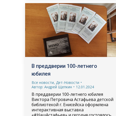
В преддверии 100-летнего
юбилея
Все новости
,
Дет-Новости
Автор:
Андрей Щепкин
12.01.2024
В преддверии 100-летнего юбилея
Виктора Петровича Астафьева детской
библиотекой г. Енисейска оформлена
интерактивная выставка
«#НашАстафьев» и сегодня состоялось