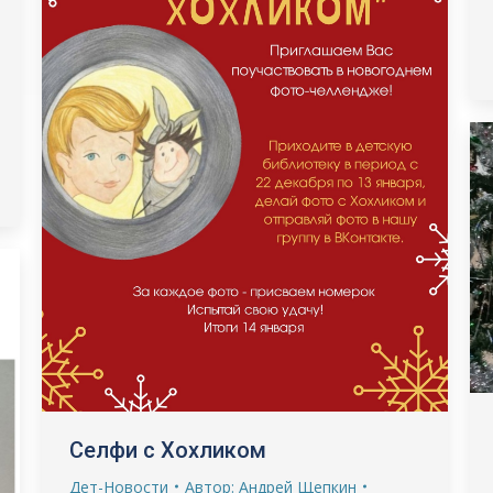
Селфи с Хохликом
Дет-Новости
Автор:
Андрей Щепкин