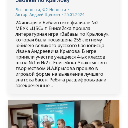
Все новости
,
Ф2-Новости
Автор:
Андрей Щепкин
25.01.2024
24 января в Библиотеке-филиале №2
МБУК «ЦБС» г. Енисейска прошла
литературная игра «Забавы по Крылову»,
которая была посвящена 255-летнему
юбилею великого русского баснописца
Ивана Андреевича Крылова. В игре
приняли участие учащиеся 4-ых классов
школ №1 и №2 г. Енисейска. Знакомство с
творчеством И.А.Крылова прошло в
игровой форме на выявление лучшего
знатока басен. Ребята расшифровывали
засекреченные…