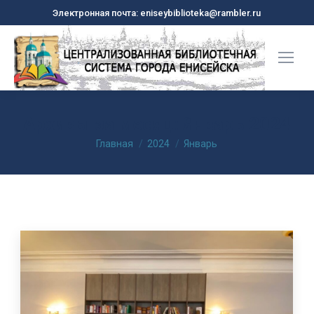
Электронная почта: eniseybiblioteka@rambler.ru
Архивы за месяц:
Январь 2024
Вы здесь:
Главная
2024
Январь