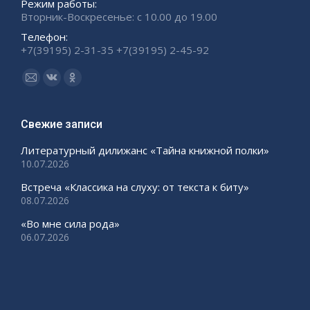
Режим работы:
Вторник-Воскресенье: с 10.00 до 19.00
Телефон:
+7(39195) 2-31-35 +7(39195) 2-45-92
Ищите нас:
Страница
Страница
Страница
Email
Вконтакте
Одноклассники
открывается
открывается
открывается
Свежие записи
в
в
в
Литературный дилижанс «Тайна книжной полки»
новом
новом
новом
10.07.2026
окне
окне
окне
Встреча «Классика на слуху: от текста к биту»
08.07.2026
«Во мне сила рода»
06.07.2026