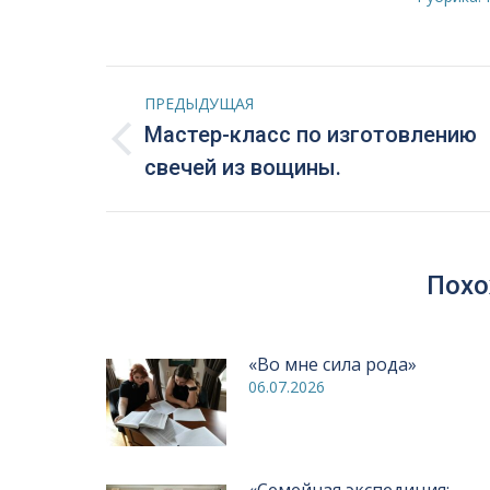
Навигация
ПРЕДЫДУЩАЯ
по
Мастер-класс по изготовлению
Предыдущая
свечей из вощины.
запись:
записям
Похо
«Во мне сила рода»
06.07.2026
«Семейная экспедиция: