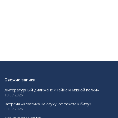
Свежие записи
Литературный дилижанс «Тайна книжной полки»
10.07.2026
Встреча «Классика на слуху: от текста к биту»
08.07.2026
«Во мне сила рода»