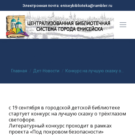
Электронная почта: eniseybiblioteka@rambler.ru
Конкурс на лучшую сказку о
трехглазом светофоре
Вы здесь:
Главная
Дет-Новости
Конкурс на лучшую сказку о…
с 19 сентября в городской детской библиотеке
стартует конкурс на лучшую сказку о трёхглазом
светофоре.
Литературный конкурс проходит в рамках
проекта «Под покровом безопасности»