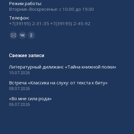
Режим работы:
Вторник-Воскресенье: с 10.00 до 19.00
Телефон:
+7(39195) 2-31-35 +7(39195) 2-45-92
Ищите нас:
Страница
Страница
Страница
Email
Вконтакте
Одноклассники
открывается
открывается
открывается
Свежие записи
в
в
в
Литературный дилижанс «Тайна книжной полки»
новом
новом
новом
10.07.2026
окне
окне
окне
Встреча «Классика на слуху: от текста к биту»
08.07.2026
«Во мне сила рода»
06.07.2026