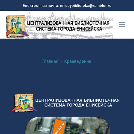
Электронная почта: eniseybiblioteka@rambler.ru
Краеведение
Вы здесь:
Главная
Краеведение