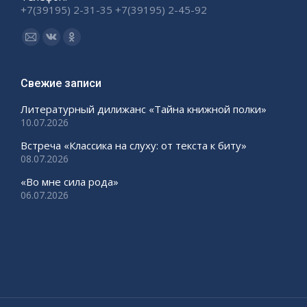
+7(39195) 2-31-35 +7(39195) 2-45-92
Ищите нас:
Страница
Страница
Страница
Email
Вконтакте
Одноклассники
открывается
открывается
открывается
Свежие записи
в
в
в
Литературный дилижанс «Тайна книжной полки»
новом
новом
новом
10.07.2026
окне
окне
окне
Встреча «Классика на слуху: от текста к биту»
08.07.2026
«Во мне сила рода»
06.07.2026