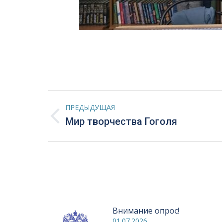
Навигация
ПРЕДЫДУЩАЯ
по
Предыдущая
Мир творчества Гоголя
запись:
записям
Внимание опрос!
01.07.2026