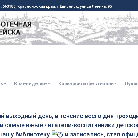
 663180, Красноярский край, г.Енисейск, улица Ленина, 95
 663180, Красноярский край, г.Енисейск, улица Ленина, 95
ль
Краеведение
Конкурсы и фестивали
Пушк
ль
Краеведение
Конкурсы и фестивали
Пушк
ний выходный день, в течение всего дня прохо
и самые юные читатели-воспитанники детског
 нашу библиотеку
и записались, став офи