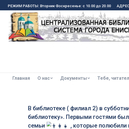
РЕЖИМ РАБОТЫ: Вторник-Воскресенье: с 10.00 до 20.00
РЕЖИМ РАБОТЫ: Вторник-Воскресенье: с 10.00 до 20.00
АДРЕС:
АДРЕС:
Главная
О нас
Документы
Тебе, читате
Главная
О нас
Документы
Тебе, читате
В библиотеке ( филиал 2) в суббот
библиотеку». Первыми гостями был
семьи
, которые полюбили