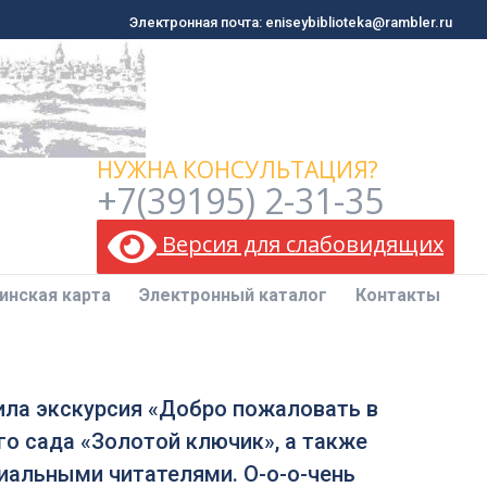
Электронная почта: eniseybiblioteka@rambler.ru
Электронная почта: eniseybiblioteka@rambler.ru
инская карта
Электронный каталог
Контакты
НУЖНА КОНСУЛЬТАЦИЯ?
+7(39195) 2-31-35
Версия для слабовидящих
инская карта
Электронный каталог
Контакты
дила экскурсия «Добро пожаловать в
о сада «Золотой ключик», а также
циальными читателями. О-о-о-чень