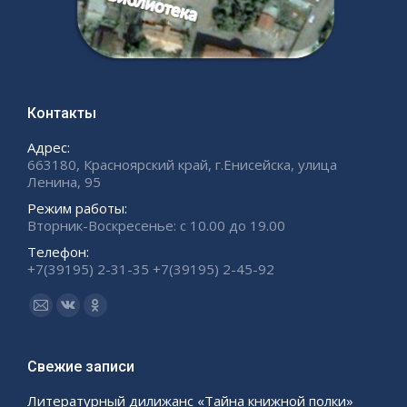
Контакты
Адрес:
663180, Красноярский край, г.Енисейска, улица
Ленина, 95
Режим работы:
Вторник-Воскресенье: с 10.00 до 19.00
Телефон:
+7(39195) 2-31-35 +7(39195) 2-45-92
Ищите нас:
Страница
Страница
Страница
Email
Вконтакте
Одноклассники
открывается
открывается
открывается
Свежие записи
в
в
в
Литературный дилижанс «Тайна книжной полки»