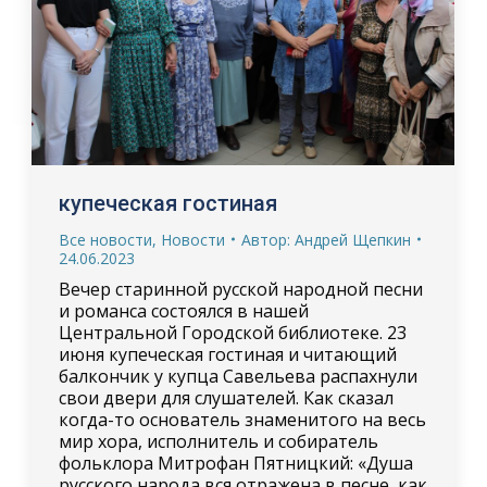
купеческая гостиная
Все новости
,
Новости
Автор:
Андрей Щепкин
24.06.2023
Вечер старинной русской народной песни
и романса состоялся в нашей
Центральной Городской библиотеке. 23
июня купеческая гостиная и читающий
балкончик у купца Савельева распахнули
свои двери для слушателей. Как сказал
когда-то основатель знаменитого на весь
мир хора, исполнитель и собиратель
фольклора Митрофан Пятницкий: «Душа
русского народа вся отражена в песне, как