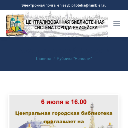
Электронная почта: eniseybiblioteka@rambler.ru
Архив категорий:
Новости
Вы здесь:
Главная
Рубрика "Новости"