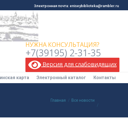
Электронная почта: eniseybiblioteka@rambler.ru
Электронная почта: eniseybiblioteka@rambler.ru
инская карта
Электронный каталог
Контакты
НУЖНА КОНСУЛЬТАЦИЯ?
+7(39195) 2-31-35
Версия для слабовидящих
инская карта
Электронный каталог
Контакты
Вы здесь:
Главная
Все новости