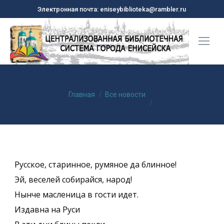
Электронная почта: eniseybiblioteka@rambler.ru
Вы здесь:
Главная
Все новости
Русское, старинное, румяное да блинное!
Эй, веселей собирайся, народ!
Нынче масленица в гости идет.
Издавна на Руси