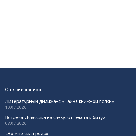
Свежие записи
Литературный дилижанс «Тайна книжной полки»
10.07.2026
Встреча «Классика на слуху: от текста к биту»
08.07.2026
«Во мне сила рода»