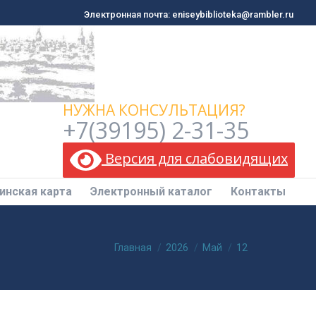
Электронная почта: eniseybiblioteka@rambler.ru
Электронная почта: eniseybiblioteka@rambler.ru
инская карта
Электронный каталог
Контакты
НУЖНА КОНСУЛЬТАЦИЯ?
+7(39195) 2-31-35
Версия для слабовидящих
инская карта
Электронный каталог
Контакты
Вы здесь:
Главная
2026
Май
12