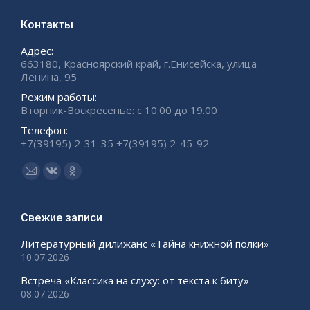
Контакты
Адрес:
663180, Красноярский край, г.Енисейска, улица
Ленина, 95
Режим работы:
Вторник-Воскресенье: с 10.00 до 19.00
Телефон:
+7(39195) 2-31-35 +7(39195) 2-45-92
Ищите нас:
Страница
Страница
Страница
Email
Вконтакте
Одноклассники
открывается
открывается
открывается
Свежие записи
в
в
в
Литературный дилижанс «Тайна книжной полки»
новом
новом
новом
10.07.2026
окне
окне
окне
Встреча «Классика на слуху: от текста к биту»
08.07.2026