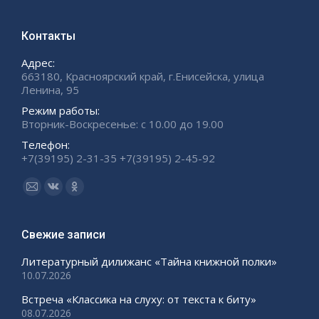
Контакты
Адрес:
663180, Красноярский край, г.Енисейска, улица
Ленина, 95
Режим работы:
Вторник-Воскресенье: с 10.00 до 19.00
Телефон:
+7(39195) 2-31-35 +7(39195) 2-45-92
Ищите нас:
Страница
Страница
Страница
Email
Вконтакте
Одноклассники
открывается
открывается
открывается
Свежие записи
в
в
в
Литературный дилижанс «Тайна книжной полки»
новом
новом
новом
10.07.2026
окне
окне
окне
Встреча «Классика на слуху: от текста к биту»
08.07.2026