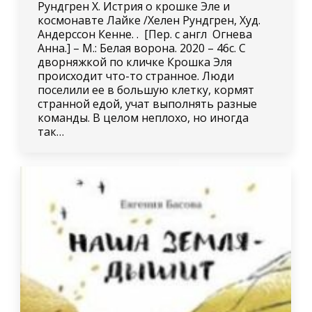
Рундгрен Х. Истрия о крошке Эле и
космонавте Лайке /Хелен Рундгрен, Худ.
Андерссон Кенне. . [Пер. с англ Огнева
Анна.] – М.: Белая ворона. 2020 – 46с. С
дворняжкой по кличке Крошка Эля
происходит что-то странное. Люди
поселили ее в большую клетку, кормят
странной едой, учат выполнять разные
команды. В целом неплохо, но иногда
так…