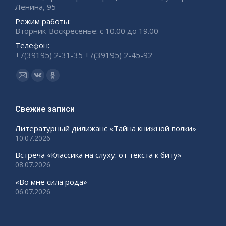
Ленина, 95
Режим работы:
Вторник-Воскресенье: с 10.00 до 19.00
Телефон:
+7(39195) 2-31-35 +7(39195) 2-45-92
Ищите нас:
Страница
Страница
Страница
Email
Вконтакте
Одноклассники
открывается
открывается
открывается
Свежие записи
в
в
в
Литературный дилижанс «Тайна книжной полки»
новом
новом
новом
10.07.2026
окне
окне
окне
Встреча «Классика на слуху: от текста к биту»
08.07.2026
«Во мне сила рода»
06.07.2026