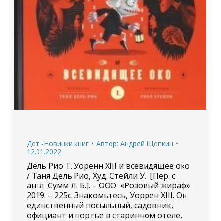
Дет -Новинки книг
Автор:
Андрей Щепкин
12.01.2022
Дель Рио Т. Уоренн XIII и всевидящее око
/ Таня Дель Рио, Худ. Стейли У. [Пер. с
англ Сумм Л. Б.]. – ООО «Розовый жираф»
2019. – 225с. Знакомьтесь, Уоррен XIII. Он
единственный посыльный, садовник,
официант и портье в старинном отеле,