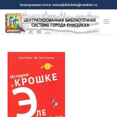
Электронная почта: eniseybiblioteka@rambler.ru