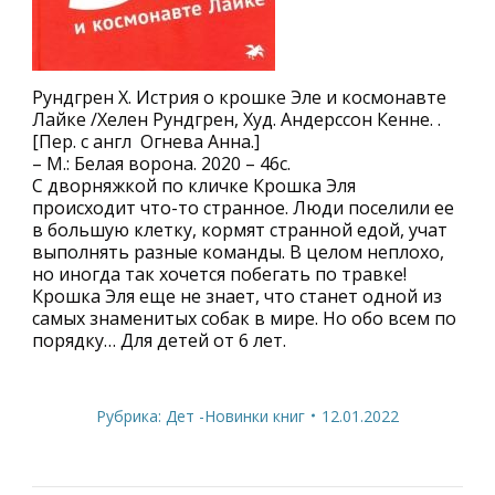
Рундгрен Х. Истрия о крошке Эле и космонавте
Лайке /Хелен Рундгрен, Худ. Андерссон Кенне. .
[Пер. с англ Огнева Анна.]
– М.: Белая ворона. 2020 – 46с.
С дворняжкой по кличке Крошка Эля
происходит что-то странное. Люди поселили ее
в большую клетку, кормят странной едой, учат
выполнять разные команды. В целом неплохо,
но иногда так хочется побегать по травке!
Крошка Эля еще не знает, что станет одной из
самых знаменитых собак в мире. Но обо всем по
порядку… Для детей от 6 лет.
Рубрика:
Дет -Новинки книг
12.01.2022