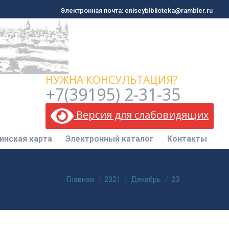
Электронная почта: eniseybiblioteka@rambler.ru
Электронная почта: eniseybiblioteka@rambler.ru
инская карта
Электронный каталог
Контакты
НУЖНА КОНСУЛЬТАЦИЯ?
+7(39195) 2-31-35
Версия для слабовидящих
инская карта
Электронный каталог
Контакты
Вы здесь:
Главная
2021
Декабрь
23