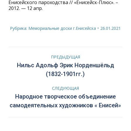
Енисейского пароходства // «Енисейск-Плюс». –
2012. — 12 апр.
Рубрика:
Мемориальные доски г.Енисейска
26.01.2021
Навигация
ПРЕДЫДУЩАЯ
по
Нильс Адольф Эрик Норденшёльд
Предыдущая
(1832-1901гг.)
запись:
записям
СЛЕДУЮЩАЯ
Народное творческое объединение
Следующая
самодеятельных художников « Енисей»
запись: