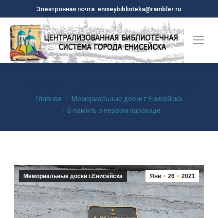
Электронная почта: eniseybiblioteka@rambler.ru
В память о первом пароходе
Вы здесь:
Главная
Мемориальные доски г.Енисейска
В память о первом пароходе
Мемориальные доски г.Енисейска
Янв
26
2021