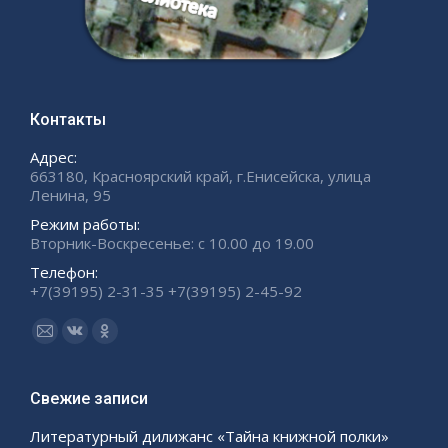
Контакты
Адрес:
663180, Красноярский край, г.Енисейска, улица
Ленина, 95
Режим работы:
Вторник-Воскресенье: с 10.00 до 19.00
Телефон:
+7(39195) 2-31-35 +7(39195) 2-45-92
Ищите нас:
Страница
Страница
Страница
Email
Вконтакте
Одноклассники
открывается
открывается
открывается
Свежие записи
в
в
в
Литературный дилижанс «Тайна книжной полки»
новом
новом
новом