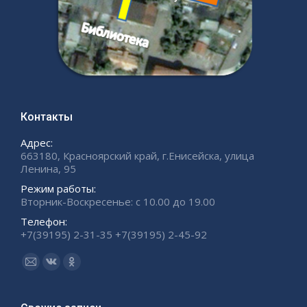
Контакты
Адрес:
663180, Красноярский край, г.Енисейска, улица
Ленина, 95
Режим работы:
Вторник-Воскресенье: с 10.00 до 19.00
Телефон:
+7(39195) 2-31-35 +7(39195) 2-45-92
Ищите нас:
Страница
Страница
Страница
Email
Вконтакте
Одноклассники
открывается
открывается
открывается