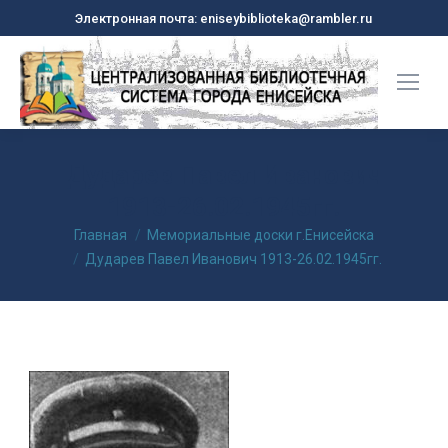
Электронная почта: eniseybiblioteka@rambler.ru
Дударев Павел Иванович
1913-26.02.1945гг.
Вы здесь:
Главная
Мемориальные доски г.Енисейска
Дударев Павел Иванович 1913-26.02.1945гг.