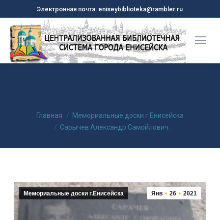
Электронная почта: eniseybiblioteka@rambler.ru
Сарычев Александр
Самойлович.
Вы здесь:
Главная
Мемориальные доски г.Енисейска
Сарычев Александр Самойлович.
Мемориальные доски г.Енисейска
Янв
26
2021