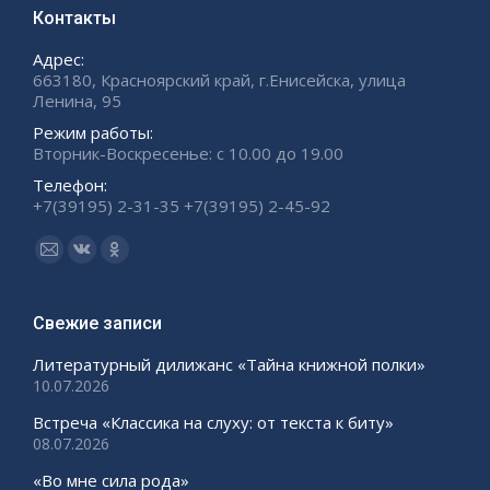
Контакты
Адрес:
663180, Красноярский край, г.Енисейска, улица
Ленина, 95
Режим работы:
Вторник-Воскресенье: с 10.00 до 19.00
Телефон:
+7(39195) 2-31-35 +7(39195) 2-45-92
Ищите нас:
Страница
Страница
Страница
Email
Вконтакте
Одноклассники
открывается
открывается
открывается
Свежие записи
в
в
в
Литературный дилижанс «Тайна книжной полки»
новом
новом
новом
10.07.2026
окне
окне
окне
Встреча «Классика на слуху: от текста к биту»
08.07.2026
«Во мне сила рода»