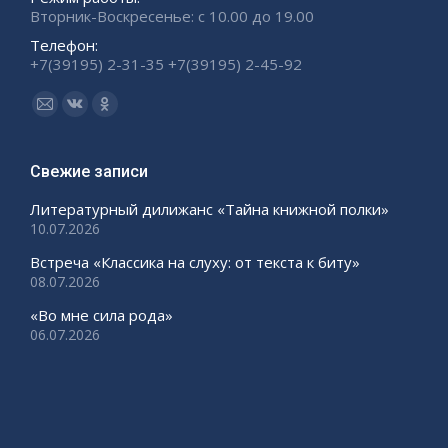
Вторник-Воскресенье: с 10.00 до 19.00
Телефон:
+7(39195) 2-31-35 +7(39195) 2-45-92
Ищите нас:
Страница
Страница
Страница
Email
Вконтакте
Одноклассники
открывается
открывается
открывается
Свежие записи
в
в
в
Литературный дилижанс «Тайна книжной полки»
новом
новом
новом
10.07.2026
окне
окне
окне
Встреча «Классика на слуху: от текста к биту»
08.07.2026
«Во мне сила рода»
06.07.2026