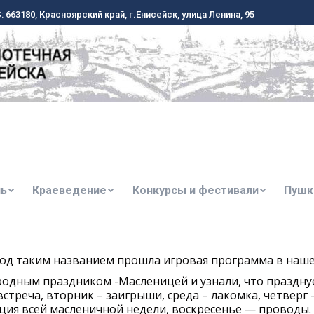
 663180, Красноярский край, г.Енисейск, улица Ленина, 95
 663180, Красноярский край, г.Енисейск, улица Ленина, 95
ль
Краеведение
Конкурсы и фестивали
Пушк
ль
Краеведение
Конкурсы и фестивали
Пушк
од таким названием прошла игровая программа в наше
родным праздником -Масленицей и узнали, что праздну
треча, вторник – заигрыши, среда – лакомка, четверг 
ция всей масленичной недели, воскресенье — проводы.