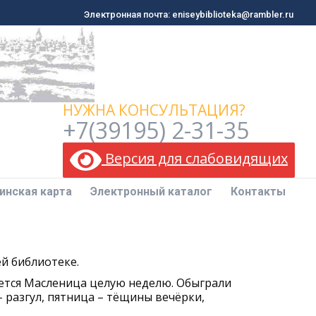
Электронная почта: eniseybiblioteka@rambler.ru
Электронная почта: eniseybiblioteka@rambler.ru
инская карта
Электронный каталог
Контакты
НУЖНА КОНСУЛЬТАЦИЯ?
+7(39195) 2-31-35
Версия для слабовидящих
инская карта
Электронный каталог
Контакты
й библиотеке.
ется Масленица целую неделю. Обыграли
– разгул, пятница – тёщины вечёрки,