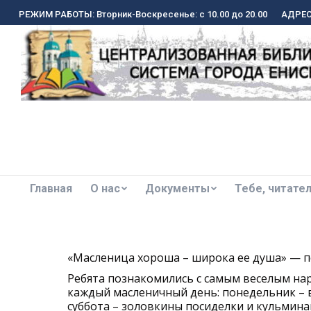
РЕЖИМ РАБОТЫ: Вторник-Воскресенье: с 10.00 до 20.00
РЕЖИМ РАБОТЫ: Вторник-Воскресенье: с 10.00 до 20.00
АДРЕС:
АДРЕС:
Главная
О нас
Документы
Тебе, читате
Главная
О нас
Документы
Тебе, читате
«Масленица хороша – широка ее душа» — п
Ребята познакомились с самым веселым на
каждый масленичный день: понедельник – вс
суббота – золовкины посиделки и кульмина