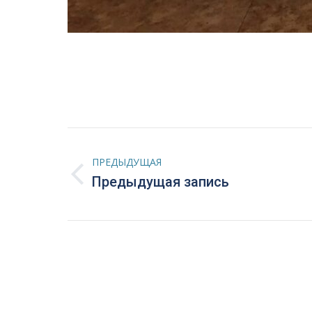
Навигация
ПРЕДЫДУЩАЯ
по
Предыдущая
Предыдущая запись
запись:
записям