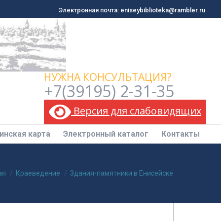
Электронная почта: eniseybiblioteka@rambler.ru
Электронная почта: eniseybiblioteka@rambler.ru
инская карта
Электронный каталог
Контакты
НУЖНА КОНСУЛЬТАЦИЯ?
+7(39195) 2-31-35
Версия для слабовидящих
инская карта
Электронный каталог
Контакты
десь:
ая
Краеведение
Здания-памятники в Енисейске