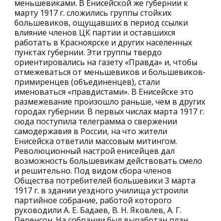
меньшевиками. В Енисейской же губернии к
марту 1917 г. сложились группы стойких
большевиков, ощущавших в период ссылки
влияние членов ЦК партии и оставшихся
работать в Красноярске и других населенных
пунктах губернии. Эти группы твердо
ориентировались на газету «Правда» и, чтобы
отмежеваться от меньшевиков и большевиков-
примиренцев (объединенцев), стали
именоваться «правдистами». В Енисейске это
размежевание произошло раньше, чем в других
городах губернии. В первых числах марта 1917 г.
сюда поступила телеграмма о свержении
самодержавия в России, на что жители
Енисейска ответили массовым митингом.
Революционный настрой енисейцев дал
возможность большевикам действовать смело
и решительно. Под видом сбора членов
Общества потребителей большевики 3 марта
1917 г. в здании уездного училища устроили
партийное собрание, работой которого
руководили А. Е. Бадаев, В. Н. Яковлев, А. Г.
Перенсон. На собрании был выработан план