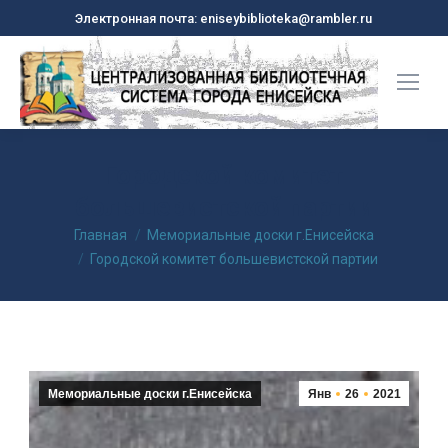
Электронная почта: eniseybiblioteka@rambler.ru
Городской комитет
большевистской партии
Вы здесь:
Главная
Мемориальные доски г.Енисейска
Городской комитет большевистской партии
Мемориальные доски г.Енисейска
Янв
26
2021