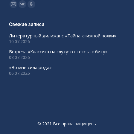
Ищите нас:
Страница
Страница
Страница
Email
Вконтакте
Одноклассники
открывается
открывается
открывается
Свежие записи
в
в
в
Литературный дилижанс «Тайна книжной полки»
новом
новом
новом
10.07.2026
окне
окне
окне
Встреча «Классика на слуху: от текста к биту»
08.07.2026
«Во мне сила рода»
06.07.2026
© 2021 Все права защищены