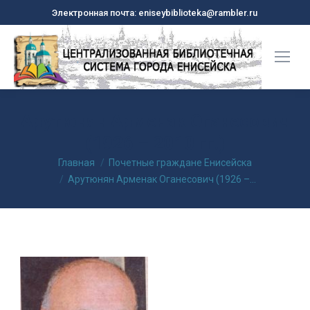
Электронная почта: eniseybiblioteka@rambler.ru
Арутюнян Арменак Оганесович
(1926 – 2010 гг.)
Вы здесь:
Главная
Почетные граждане Енисейска
Арутюнян Арменак Оганесович (1926 –…