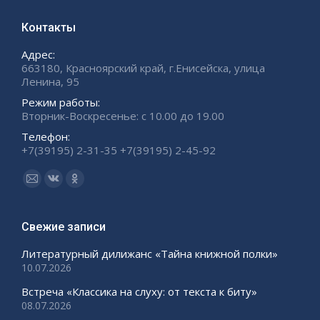
Контакты
Адрес:
663180, Красноярский край, г.Енисейска, улица
Ленина, 95
Режим работы:
Вторник-Воскресенье: с 10.00 до 19.00
Телефон:
+7(39195) 2-31-35 +7(39195) 2-45-92
Ищите нас:
Страница
Страница
Страница
Email
Вконтакте
Одноклассники
открывается
открывается
открывается
Свежие записи
в
в
в
Литературный дилижанс «Тайна книжной полки»
новом
новом
новом
10.07.2026
окне
окне
окне
Встреча «Классика на слуху: от текста к биту»
08.07.2026