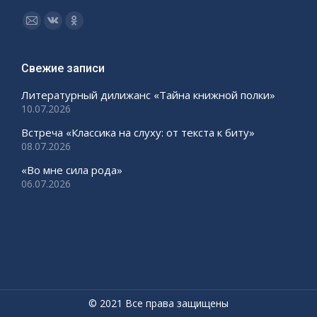
Ищите нас:
Страница
Страница
Страница
Email
Вконтакте
Одноклассники
открывается
открывается
открывается
Свежие записи
в
в
в
Литературный дилижанс «Тайна книжной полки»
новом
новом
новом
10.07.2026
окне
окне
окне
Встреча «Классика на слуху: от текста к биту»
08.07.2026
«Во мне сила рода»
06.07.2026
© 2021 Все права защищены