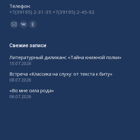
Телефон:
+7(39195) 2-31-35 +7(39195) 2-45-92
Ищите нас:
Страница
Страница
Страница
Email
Вконтакте
Одноклассники
открывается
открывается
открывается
Свежие записи
в
в
в
Литературный дилижанс «Тайна книжной полки»
новом
новом
новом
10.07.2026
окне
окне
окне
Встреча «Классика на слуху: от текста к биту»
08.07.2026
«Во мне сила рода»
06.07.2026